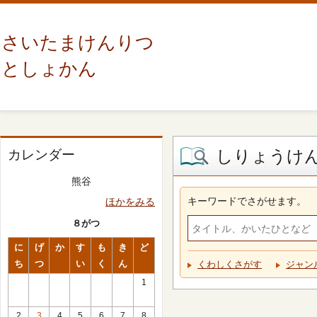
さいたまけんりつ
としょかん
しりょうけ
カレンダー
熊谷
キーワードでさがせます。
ほかをみる
８がつ
に
げ
か
す
も
き
ど
ち
つ
い
く
ん
くわしくさがす
ジャン
1
2
3
4
5
6
7
8