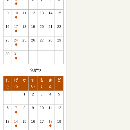
休
館
9
10
11
12
13
14
15
日
休
館
16
17
18
19
20
21
22
日
休
館
23
24
25
26
27
28
29
日
休
館
30
31
日
休
館
９がつ
日
に
げ
か
す
も
き
ど
ち
つ
い
く
ん
1
2
3
4
5
6
7
8
9
10
11
12
休
館
13
14
15
16
17
18
19
日
休
休