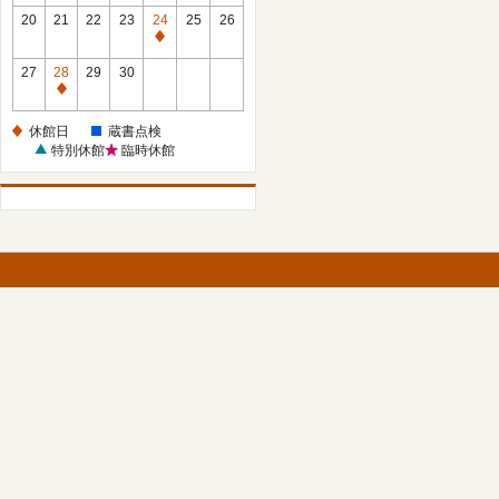
館
館
20
21
22
23
24
25
26
日
日
休
館
27
28
29
30
日
休
館
休館日
蔵書点検
日
特別休館
臨時休館