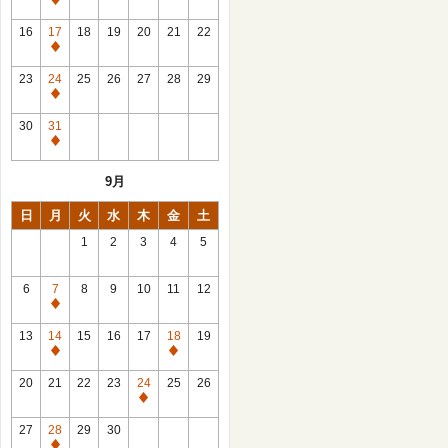
休
館
16
17
18
19
20
21
22
日
休
館
23
24
25
26
27
28
29
日
休
館
30
31
日
休
館
9月
日
日
月
火
水
木
金
土
1
2
3
4
5
6
7
8
9
10
11
12
休
館
13
14
15
16
17
18
19
日
休
休
館
館
20
21
22
23
24
25
26
日
日
休
館
27
28
29
30
日