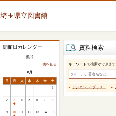
埼玉県立図書館
資料検索
開館日カレンダー
熊谷
キーワードで検索ができます
他を見る
8月
日
月
火
水
木
金
土
デジタルライブラリー
1
2
3
4
5
6
7
8
休
館
9
10
11
12
13
14
15
日