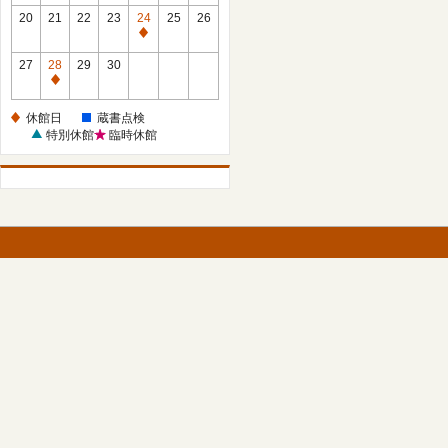
館
館
20
21
22
23
24
25
26
日
日
休
館
27
28
29
30
日
休
館
休館日
蔵書点検
日
特別休館
臨時休館