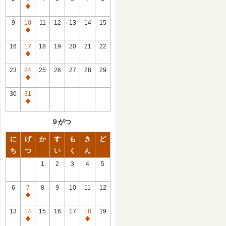
休
館
9
10
11
12
13
14
15
日
休
館
16
17
18
19
20
21
22
日
休
館
23
24
25
26
27
28
29
日
休
館
30
31
日
休
館
９がつ
日
に
げ
か
す
も
き
ど
ち
つ
い
く
ん
1
2
3
4
5
6
7
8
9
10
11
12
休
館
13
14
15
16
17
18
19
日
休
休