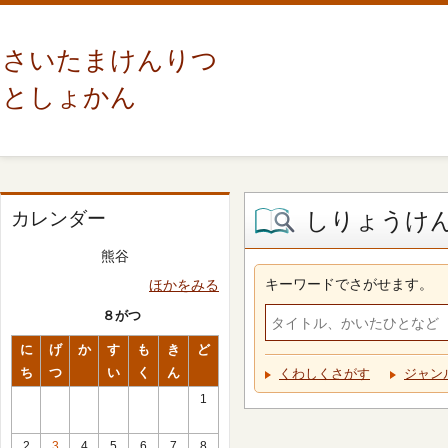
さいたまけんりつ
としょかん
しりょうけ
カレンダー
熊谷
キーワードでさがせます。
ほかをみる
８がつ
に
げ
か
す
も
き
ど
ち
つ
い
く
ん
くわしくさがす
ジャン
1
2
3
4
5
6
7
8