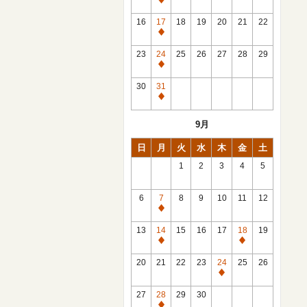
休
館
16
17
18
19
20
21
22
日
休
館
23
24
25
26
27
28
29
日
休
館
30
31
日
休
館
9月
日
日
月
火
水
木
金
土
1
2
3
4
5
6
7
8
9
10
11
12
休
館
13
14
15
16
17
18
19
日
休
休
館
館
20
21
22
23
24
25
26
日
日
休
館
27
28
29
30
日