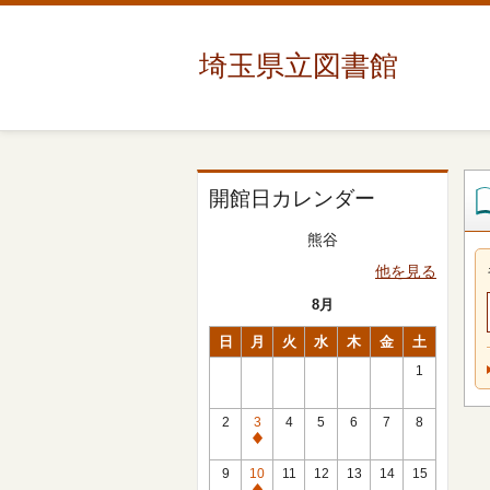
埼玉県立図書館
開館日カレンダー
熊谷
他を見る
8月
日
月
火
水
木
金
土
1
2
3
4
5
6
7
8
休
館
9
10
11
12
13
14
15
日