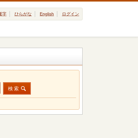
漢字
ひらがな
English
ログイン
検索