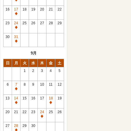
休
館
16
17
18
19
20
21
22
日
休
館
23
24
25
26
27
28
29
日
休
館
30
31
日
休
館
9月
日
日
月
火
水
木
金
土
1
2
3
4
5
6
7
8
9
10
11
12
休
館
13
14
15
16
17
18
19
日
休
休
館
館
20
21
22
23
24
25
26
日
日
休
館
27
28
29
30
日