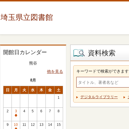
埼玉県立図書館
資料検索
開館日カレンダー
熊谷
キーワードで検索ができます
他を見る
8月
日
月
火
水
木
金
土
デジタルライブラリー
1
2
3
4
5
6
7
8
休
館
9
10
11
12
13
14
15
日