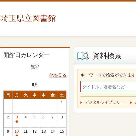
埼玉県立図書館
資料検索
開館日カレンダー
熊谷
キーワードで検索ができます
他を見る
8月
日
月
火
水
木
金
土
デジタルライブラリー
1
2
3
4
5
6
7
8
休
館
9
10
11
12
13
14
15
日