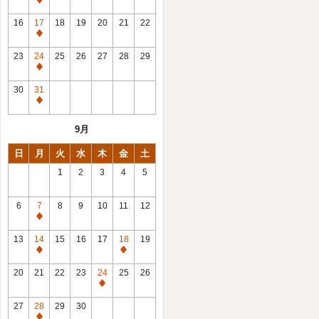
休
館
16
17
18
19
20
21
22
日
休
館
23
24
25
26
27
28
29
日
休
館
30
31
日
休
館
9月
日
日
月
火
水
木
金
土
1
2
3
4
5
6
7
8
9
10
11
12
休
館
13
14
15
16
17
18
19
日
休
休
館
館
20
21
22
23
24
25
26
日
日
休
館
27
28
29
30
日