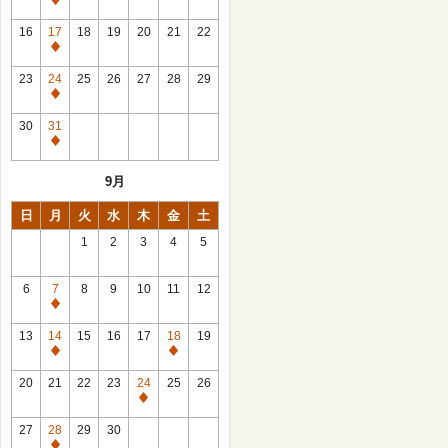
休
館
16
17
18
19
20
21
22
日
休
館
23
24
25
26
27
28
29
日
休
館
30
31
日
休
館
9月
日
日
月
火
水
木
金
土
1
2
3
4
5
6
7
8
9
10
11
12
休
館
13
14
15
16
17
18
19
日
休
休
館
館
20
21
22
23
24
25
26
日
日
休
館
27
28
29
30
日