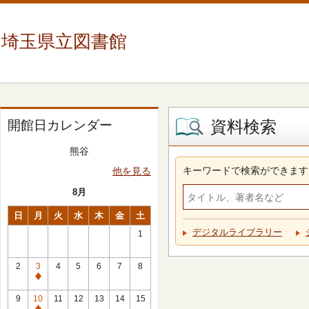
埼玉県立図書館
資料検索
開館日カレンダー
熊谷
キーワードで検索ができます
他を見る
8月
日
月
火
水
木
金
土
デジタルライブラリー
1
2
3
4
5
6
7
8
休
館
9
10
11
12
13
14
15
日