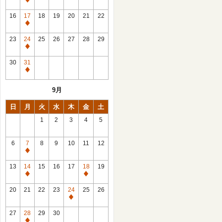
休
館
16
17
18
19
20
21
22
日
休
館
23
24
25
26
27
28
29
日
休
館
30
31
日
休
館
9月
日
日
月
火
水
木
金
土
1
2
3
4
5
6
7
8
9
10
11
12
休
館
13
14
15
16
17
18
19
日
休
休
館
館
20
21
22
23
24
25
26
日
日
休
館
27
28
29
30
日