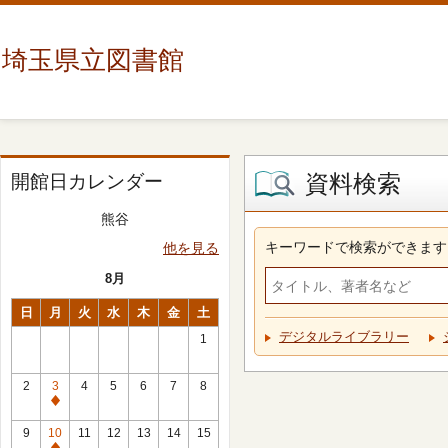
埼玉県立図書館
資料検索
開館日カレンダー
熊谷
キーワードで検索ができます
他を見る
8月
日
月
火
水
木
金
土
デジタルライブラリー
1
2
3
4
5
6
7
8
休
館
9
10
11
12
13
14
15
日