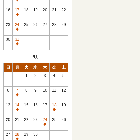
休
館
16
17
18
19
20
21
22
日
休
館
23
24
25
26
27
28
29
日
休
館
30
31
日
休
館
9月
日
日
月
火
水
木
金
土
1
2
3
4
5
6
7
8
9
10
11
12
休
館
13
14
15
16
17
18
19
日
休
休
館
館
20
21
22
23
24
25
26
日
日
休
館
27
28
29
30
日