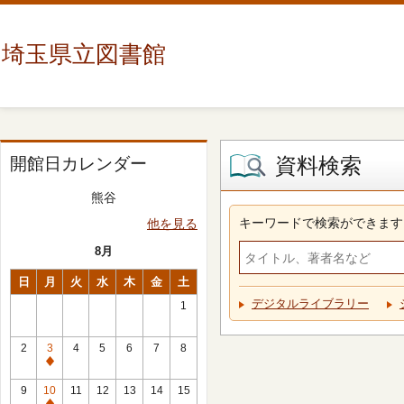
埼玉県立図書館
資料検索
開館日カレンダー
熊谷
キーワードで検索ができます
他を見る
8月
日
月
火
水
木
金
土
デジタルライブラリー
1
2
3
4
5
6
7
8
休
館
9
10
11
12
13
14
15
日