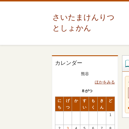
さいたまけんりつ
としょかん
カレンダー
熊谷
ほかをみる
８がつ
に
げ
か
す
も
き
ど
ち
つ
い
く
ん
1
2
3
4
5
6
7
8