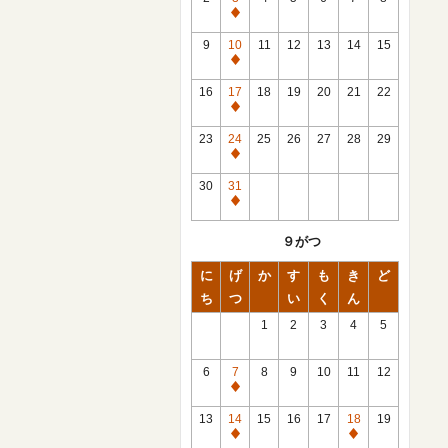
休
館
9
10
11
12
13
14
15
日
休
館
16
17
18
19
20
21
22
日
休
館
23
24
25
26
27
28
29
日
休
館
30
31
日
休
館
９がつ
日
に
げ
か
す
も
き
ど
ち
つ
い
く
ん
1
2
3
4
5
6
7
8
9
10
11
12
休
館
13
14
15
16
17
18
19
日
休
休