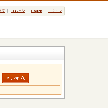
漢字
ひらがな
English
ログイン
さがす