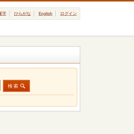
漢字
ひらがな
English
ログイン
検索