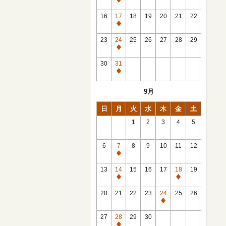
休
館
16
17
18
19
20
21
22
日
休
館
23
24
25
26
27
28
29
日
休
館
30
31
日
休
館
9月
日
日
月
火
水
木
金
土
1
2
3
4
5
6
7
8
9
10
11
12
休
館
13
14
15
16
17
18
19
日
休
休
館
館
20
21
22
23
24
25
26
日
日
休
館
27
28
29
30
日