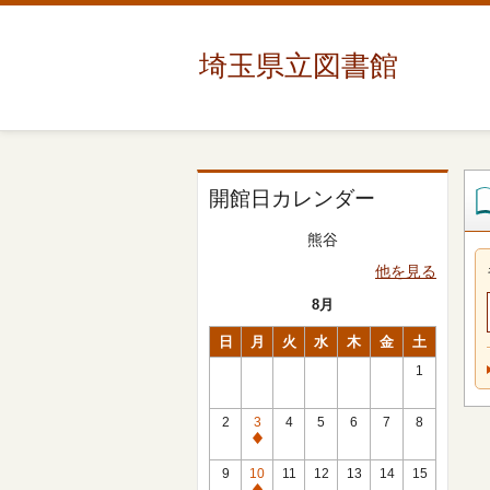
埼玉県立図書館
開館日カレンダー
熊谷
他を見る
8月
日
月
火
水
木
金
土
1
2
3
4
5
6
7
8
休
館
9
10
11
12
13
14
15
日