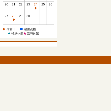
館
館
20
21
22
23
24
25
26
日
日
休
館
27
28
29
30
日
休
館
休館日
蔵書点検
日
特別休館
臨時休館