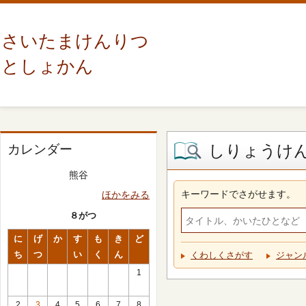
さいたまけんりつ
としょかん
しりょうけ
カレンダー
熊谷
キーワードでさがせます。
ほかをみる
８がつ
に
げ
か
す
も
き
ど
ち
つ
い
く
ん
くわしくさがす
ジャン
1
2
3
4
5
6
7
8