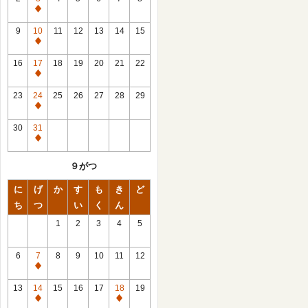
休
館
9
10
11
12
13
14
15
日
休
館
16
17
18
19
20
21
22
日
休
館
23
24
25
26
27
28
29
日
休
館
30
31
日
休
館
９がつ
日
に
げ
か
す
も
き
ど
ち
つ
い
く
ん
1
2
3
4
5
6
7
8
9
10
11
12
休
館
13
14
15
16
17
18
19
日
休
休