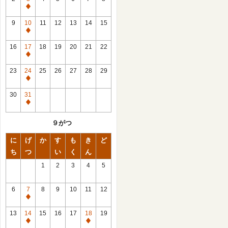
休
館
9
10
11
12
13
14
15
日
休
館
16
17
18
19
20
21
22
日
休
館
23
24
25
26
27
28
29
日
休
館
30
31
日
休
館
９がつ
日
に
げ
か
す
も
き
ど
ち
つ
い
く
ん
1
2
3
4
5
6
7
8
9
10
11
12
休
館
13
14
15
16
17
18
19
日
休
休