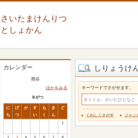
さいたまけんりつ
としょかん
しりょうけ
カレンダー
熊谷
キーワードでさがせます。
ほかをみる
８がつ
に
げ
か
す
も
き
ど
ち
つ
い
く
ん
くわしくさがす
ジャン
1
2
3
4
5
6
7
8