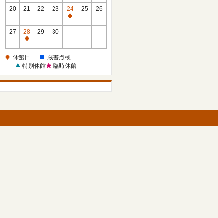
館
館
20
21
22
23
24
25
26
日
日
休
館
27
28
29
30
日
休
館
休館日
蔵書点検
日
特別休館
臨時休館