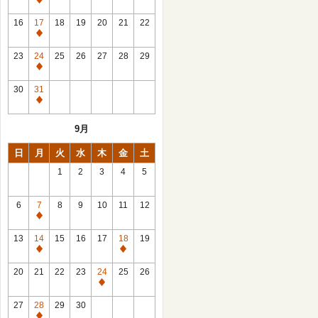
休
館
16
17
18
19
20
21
22
日
休
館
23
24
25
26
27
28
29
日
休
館
30
31
日
休
館
9月
日
日
月
火
水
木
金
土
1
2
3
4
5
6
7
8
9
10
11
12
休
館
13
14
15
16
17
18
19
日
休
休
館
館
20
21
22
23
24
25
26
日
日
休
館
27
28
29
30
日