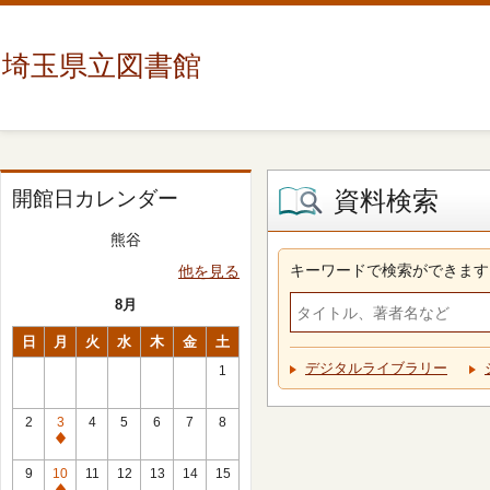
埼玉県立図書館
資料検索
開館日カレンダー
熊谷
キーワードで検索ができます
他を見る
8月
日
月
火
水
木
金
土
デジタルライブラリー
1
2
3
4
5
6
7
8
休
館
9
10
11
12
13
14
15
日