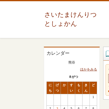
さいたまけんりつ
としょかん
カレンダー
熊谷
ほかをみる
８がつ
に
げ
か
す
も
き
ど
ち
つ
い
く
ん
1
2
3
4
5
6
7
8