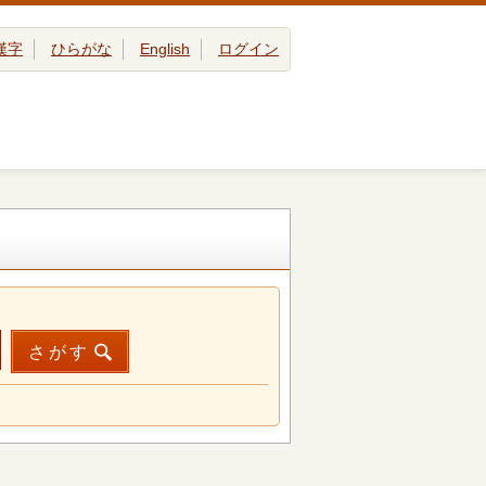
漢字
ひらがな
English
ログイン
さがす