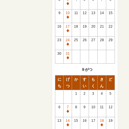
休
館
9
10
11
12
13
14
15
日
休
館
16
17
18
19
20
21
22
日
休
館
23
24
25
26
27
28
29
日
休
館
30
31
日
休
館
９がつ
日
に
げ
か
す
も
き
ど
ち
つ
い
く
ん
1
2
3
4
5
6
7
8
9
10
11
12
休
館
13
14
15
16
17
18
19
日
休
休