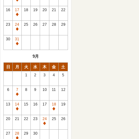
休
館
16
17
18
19
20
21
22
日
休
館
23
24
25
26
27
28
29
日
休
館
30
31
日
休
館
9月
日
日
月
火
水
木
金
土
1
2
3
4
5
6
7
8
9
10
11
12
休
館
13
14
15
16
17
18
19
日
休
休
館
館
20
21
22
23
24
25
26
日
日
休
館
27
28
29
30
日