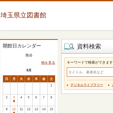
埼玉県立図書館
資料検索
開館日カレンダー
熊谷
キーワードで検索ができます
他を見る
8月
日
月
火
水
木
金
土
デジタルライブラリー
1
2
3
4
5
6
7
8
休
館
9
10
11
12
13
14
15
日