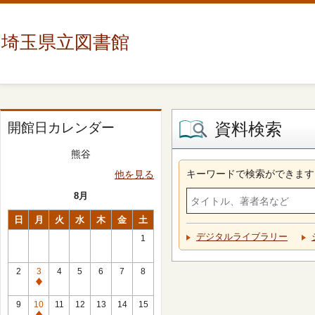
埼玉県立図書館
資料検索
開館日カレンダー
熊谷
キーワードで検索ができます
他を見る
8月
日
月
火
水
木
金
土
デジタルライブラリー
1
2
3
4
5
6
7
8
休
館
9
10
11
12
13
14
15
日