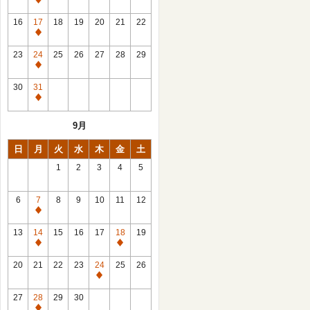
休
館
16
17
18
19
20
21
22
日
休
館
23
24
25
26
27
28
29
日
休
館
30
31
日
休
館
9月
日
日
月
火
水
木
金
土
1
2
3
4
5
6
7
8
9
10
11
12
休
館
13
14
15
16
17
18
19
日
休
休
館
館
20
21
22
23
24
25
26
日
日
休
館
27
28
29
30
日