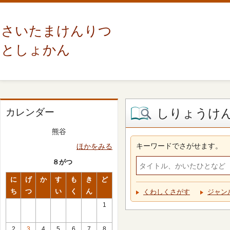
さいたまけんりつ
としょかん
しりょうけ
カレンダー
熊谷
キーワードでさがせます。
ほかをみる
８がつ
に
げ
か
す
も
き
ど
ち
つ
い
く
ん
くわしくさがす
ジャン
1
2
3
4
5
6
7
8