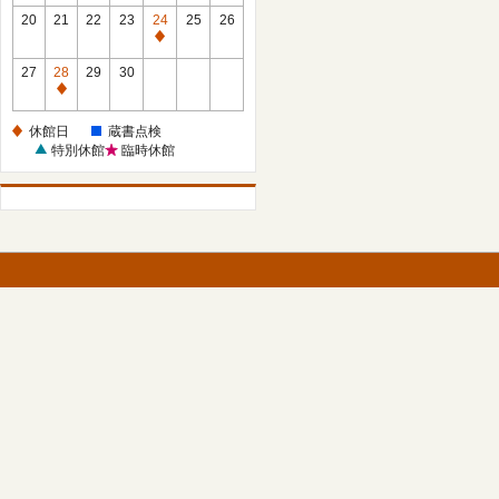
館
館
20
21
22
23
24
25
26
日
日
休
館
27
28
29
30
日
休
館
休館日
蔵書点検
日
特別休館
臨時休館