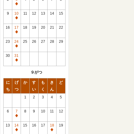
休
館
9
10
11
12
13
14
15
日
休
館
16
17
18
19
20
21
22
日
休
館
23
24
25
26
27
28
29
日
休
館
30
31
日
休
館
９がつ
日
に
げ
か
す
も
き
ど
ち
つ
い
く
ん
1
2
3
4
5
6
7
8
9
10
11
12
休
館
13
14
15
16
17
18
19
日
休
休