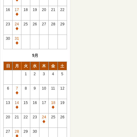
休
館
16
17
18
19
20
21
22
日
休
館
23
24
25
26
27
28
29
日
休
館
30
31
日
休
館
9月
日
日
月
火
水
木
金
土
1
2
3
4
5
6
7
8
9
10
11
12
休
館
13
14
15
16
17
18
19
日
休
休
館
館
20
21
22
23
24
25
26
日
日
休
館
27
28
29
30
日