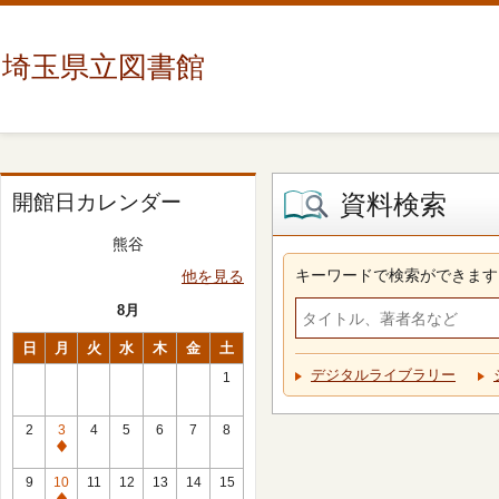
埼玉県立図書館
資料検索
開館日カレンダー
熊谷
キーワードで検索ができます
他を見る
8月
日
月
火
水
木
金
土
デジタルライブラリー
1
2
3
4
5
6
7
8
休
館
9
10
11
12
13
14
15
日