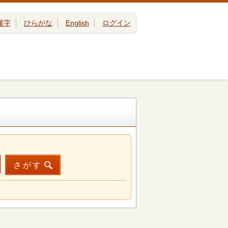
漢字
ひらがな
English
ログイン
さがす