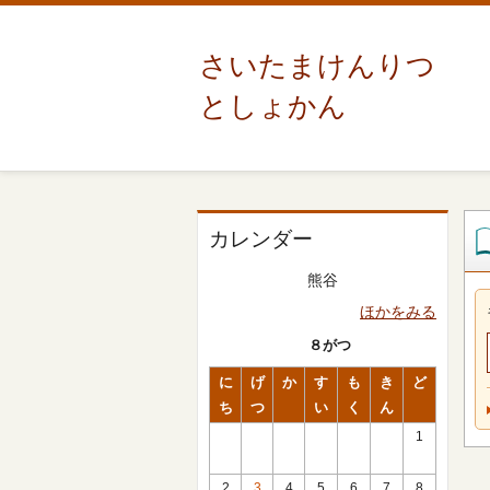
さいたまけんりつ
としょかん
カレンダー
熊谷
ほかをみる
８がつ
に
げ
か
す
も
き
ど
ち
つ
い
く
ん
1
2
3
4
5
6
7
8