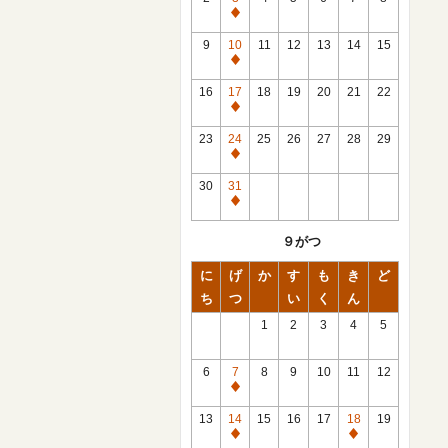
休
館
9
10
11
12
13
14
15
日
休
館
16
17
18
19
20
21
22
日
休
館
23
24
25
26
27
28
29
日
休
館
30
31
日
休
館
９がつ
日
に
げ
か
す
も
き
ど
ち
つ
い
く
ん
1
2
3
4
5
6
7
8
9
10
11
12
休
館
13
14
15
16
17
18
19
日
休
休