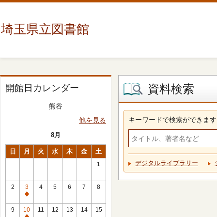
埼玉県立図書館
資料検索
開館日カレンダー
熊谷
キーワードで検索ができます
他を見る
8月
日
月
火
水
木
金
土
デジタルライブラリー
1
2
3
4
5
6
7
8
休
館
9
10
11
12
13
14
15
日