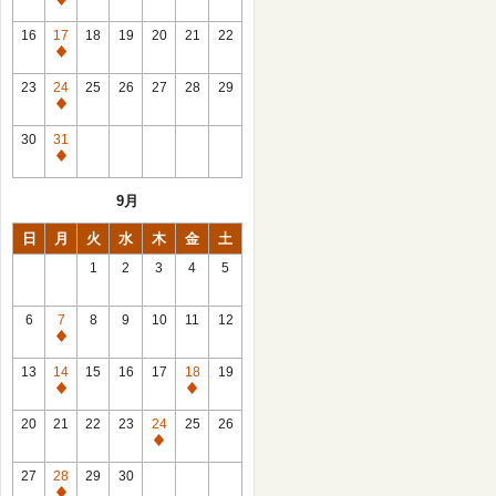
休
館
16
17
18
19
20
21
22
日
休
館
23
24
25
26
27
28
29
日
休
館
30
31
日
休
館
9月
日
日
月
火
水
木
金
土
1
2
3
4
5
6
7
8
9
10
11
12
休
館
13
14
15
16
17
18
19
日
休
休
館
館
20
21
22
23
24
25
26
日
日
休
館
27
28
29
30
日