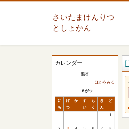
さいたまけんりつ
としょかん
カレンダー
熊谷
ほかをみる
８がつ
に
げ
か
す
も
き
ど
ち
つ
い
く
ん
1
2
3
4
5
6
7
8