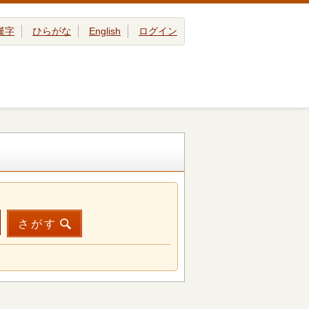
漢字
ひらがな
English
ログイン
さがす