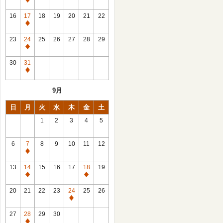
休
館
16
17
18
19
20
21
22
日
休
館
23
24
25
26
27
28
29
日
休
館
30
31
日
休
館
9月
日
日
月
火
水
木
金
土
1
2
3
4
5
6
7
8
9
10
11
12
休
館
13
14
15
16
17
18
19
日
休
休
館
館
20
21
22
23
24
25
26
日
日
休
館
27
28
29
30
日