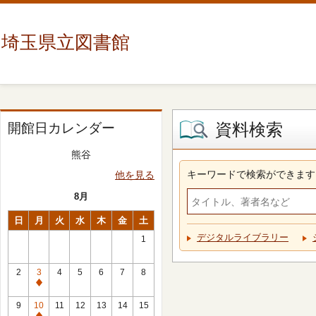
埼玉県立図書館
資料検索
開館日カレンダー
熊谷
キーワードで検索ができます
他を見る
8月
日
月
火
水
木
金
土
デジタルライブラリー
1
2
3
4
5
6
7
8
休
館
9
10
11
12
13
14
15
日