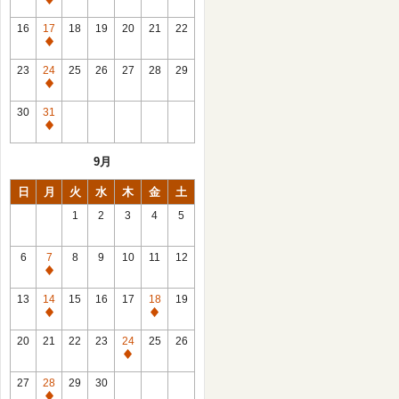
休
館
16
17
18
19
20
21
22
日
休
館
23
24
25
26
27
28
29
日
休
館
30
31
日
休
館
9月
日
日
月
火
水
木
金
土
1
2
3
4
5
6
7
8
9
10
11
12
休
館
13
14
15
16
17
18
19
日
休
休
館
館
20
21
22
23
24
25
26
日
日
休
館
27
28
29
30
日