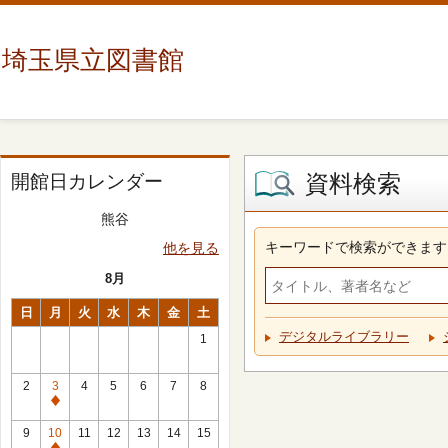
埼玉県立図書館
資料検索
開館日カレンダー
熊谷
キーワードで検索ができます
他を見る
8月
日
月
火
水
木
金
土
デジタルライブラリー
1
2
3
4
5
6
7
8
休
館
9
10
11
12
13
14
15
日