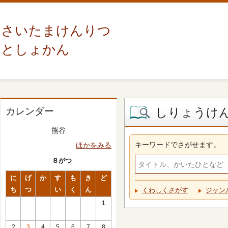
さいたまけんりつ
としょかん
しりょうけ
カレンダー
熊谷
キーワードでさがせます。
ほかをみる
８がつ
に
げ
か
す
も
き
ど
ち
つ
い
く
ん
くわしくさがす
ジャン
1
2
3
4
5
6
7
8