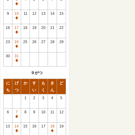
休
館
9
10
11
12
13
14
15
日
休
館
16
17
18
19
20
21
22
日
休
館
23
24
25
26
27
28
29
日
休
館
30
31
日
休
館
９がつ
日
に
げ
か
す
も
き
ど
ち
つ
い
く
ん
1
2
3
4
5
6
7
8
9
10
11
12
休
館
13
14
15
16
17
18
19
日
休
休