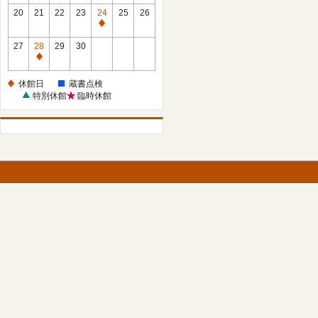
館
館
20
21
22
23
24
25
26
日
日
休
館
27
28
29
30
日
休
館
休館日
蔵書点検
日
特別休館
臨時休館