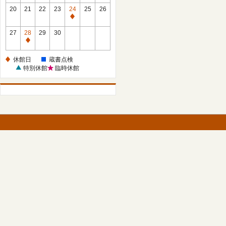
館
館
20
21
22
23
24
25
26
日
日
休
館
27
28
29
30
日
休
館
休館日
蔵書点検
日
特別休館
臨時休館