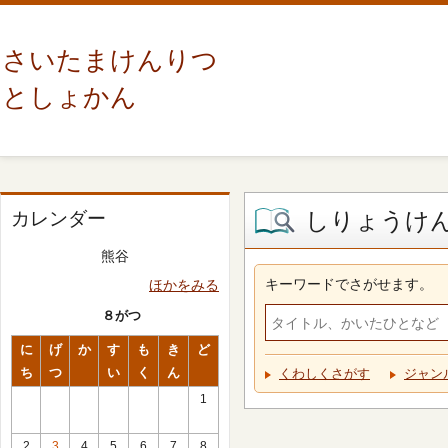
さいたまけんりつ
としょかん
しりょうけ
カレンダー
熊谷
キーワードでさがせます。
ほかをみる
８がつ
に
げ
か
す
も
き
ど
ち
つ
い
く
ん
くわしくさがす
ジャン
1
2
3
4
5
6
7
8