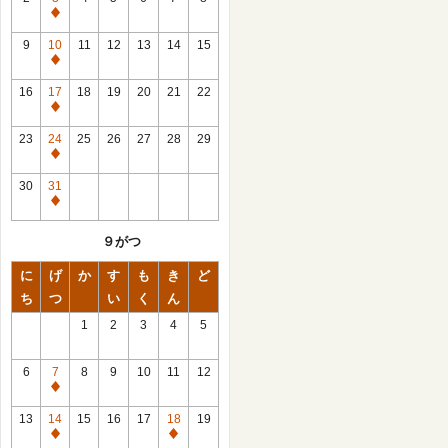
休
館
9
10
11
12
13
14
15
日
休
館
16
17
18
19
20
21
22
日
休
館
23
24
25
26
27
28
29
日
休
館
30
31
日
休
館
９がつ
日
に
げ
か
す
も
き
ど
ち
つ
い
く
ん
1
2
3
4
5
6
7
8
9
10
11
12
休
館
13
14
15
16
17
18
19
日
休
休