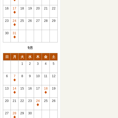
休
館
16
17
18
19
20
21
22
日
休
館
23
24
25
26
27
28
29
日
休
館
30
31
日
休
館
9月
日
日
月
火
水
木
金
土
1
2
3
4
5
6
7
8
9
10
11
12
休
館
13
14
15
16
17
18
19
日
休
休
館
館
20
21
22
23
24
25
26
日
日
休
館
27
28
29
30
日