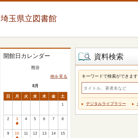
埼玉県立図書館
資料検索
開館日カレンダー
熊谷
キーワードで検索ができます
他を見る
8月
日
月
火
水
木
金
土
デジタルライブラリー
1
2
3
4
5
6
7
8
休
館
9
10
11
12
13
14
15
日