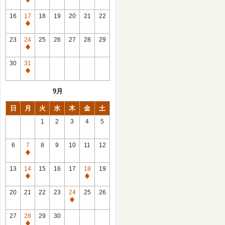
休
館
16
17
18
19
20
21
22
日
休
館
23
24
25
26
27
28
29
日
休
館
30
31
日
休
館
9月
日
日
月
火
水
木
金
土
1
2
3
4
5
6
7
8
9
10
11
12
休
館
13
14
15
16
17
18
19
日
休
休
館
館
20
21
22
23
24
25
26
日
日
休
館
27
28
29
30
日