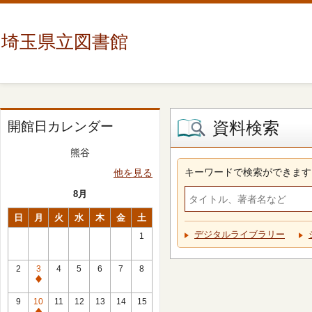
埼玉県立図書館
資料検索
開館日カレンダー
熊谷
キーワードで検索ができます
他を見る
8月
日
月
火
水
木
金
土
デジタルライブラリー
1
2
3
4
5
6
7
8
休
館
9
10
11
12
13
14
15
日