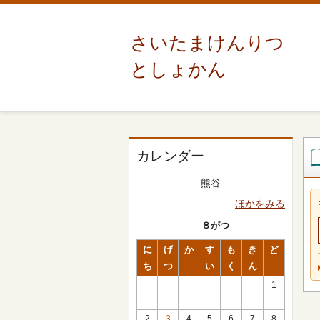
さいたまけんりつ
としょかん
カレンダー
熊谷
ほかをみる
８がつ
に
げ
か
す
も
き
ど
ち
つ
い
く
ん
1
2
3
4
5
6
7
8