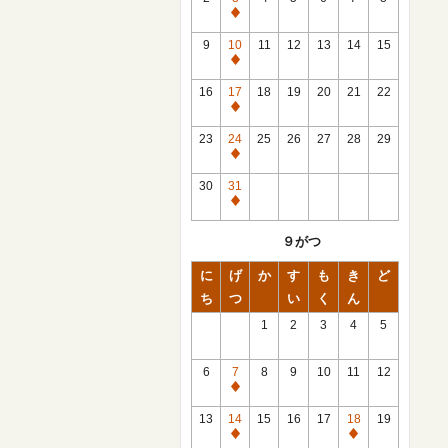
休
館
9
10
11
12
13
14
15
日
休
館
16
17
18
19
20
21
22
日
休
館
23
24
25
26
27
28
29
日
休
館
30
31
日
休
館
９がつ
日
に
げ
か
す
も
き
ど
ち
つ
い
く
ん
1
2
3
4
5
6
7
8
9
10
11
12
休
館
13
14
15
16
17
18
19
日
休
休