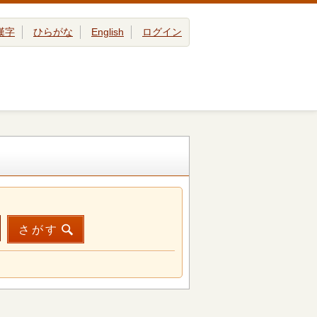
漢字
ひらがな
English
ログイン
さがす