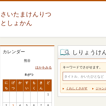
さいたまけんりつ
としょかん
しりょうけ
カレンダー
熊谷
キーワードでさがせます。
ほかをみる
８がつ
に
げ
か
す
も
き
ど
ち
つ
い
く
ん
くわしくさがす
ジャン
1
2
3
4
5
6
7
8