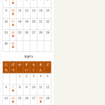
休
館
9
10
11
12
13
14
15
日
休
館
16
17
18
19
20
21
22
日
休
館
23
24
25
26
27
28
29
日
休
館
30
31
日
休
館
９がつ
日
に
げ
か
す
も
き
ど
ち
つ
い
く
ん
1
2
3
4
5
6
7
8
9
10
11
12
休
館
13
14
15
16
17
18
19
日
休
休