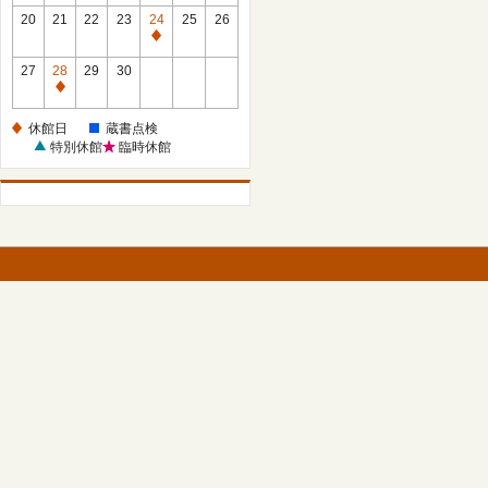
館
館
20
21
22
23
24
25
26
日
日
休
館
27
28
29
30
日
休
館
休館日
蔵書点検
日
特別休館
臨時休館