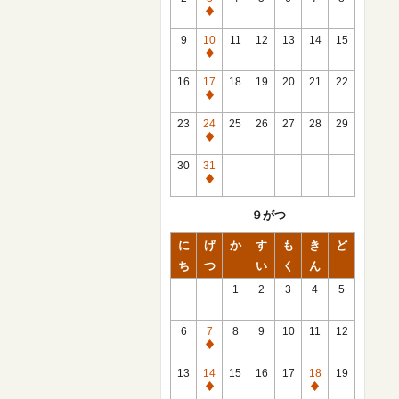
休
館
9
10
11
12
13
14
15
日
休
館
16
17
18
19
20
21
22
日
休
館
23
24
25
26
27
28
29
日
休
館
30
31
日
休
館
９がつ
日
に
げ
か
す
も
き
ど
ち
つ
い
く
ん
1
2
3
4
5
6
7
8
9
10
11
12
休
館
13
14
15
16
17
18
19
日
休
休