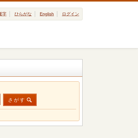
漢字
ひらがな
English
ログイン
さがす