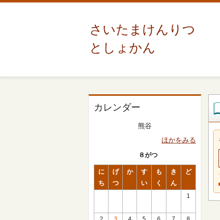
さいたまけんりつ
としょかん
カレンダー
熊谷
ほかをみる
８がつ
に
げ
か
す
も
き
ど
ち
つ
い
く
ん
1
2
3
4
5
6
7
8