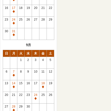
休
館
16
17
18
19
20
21
22
日
休
館
23
24
25
26
27
28
29
日
休
館
30
31
日
休
館
9月
日
日
月
火
水
木
金
土
1
2
3
4
5
6
7
8
9
10
11
12
休
館
13
14
15
16
17
18
19
日
休
休
館
館
20
21
22
23
24
25
26
日
日
休
館
27
28
29
30
日