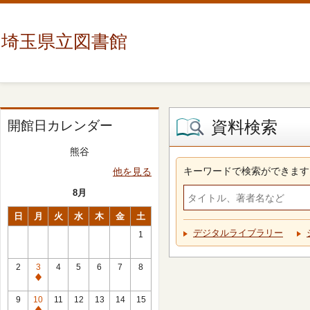
埼玉県立図書館
資料検索
開館日カレンダー
熊谷
キーワードで検索ができます
他を見る
8月
日
月
火
水
木
金
土
デジタルライブラリー
1
2
3
4
5
6
7
8
休
館
9
10
11
12
13
14
15
日