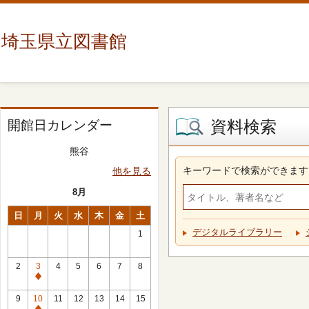
埼玉県立図書館
資料検索
開館日カレンダー
熊谷
キーワードで検索ができます
他を見る
8月
日
月
火
水
木
金
土
デジタルライブラリー
1
2
3
4
5
6
7
8
休
館
9
10
11
12
13
14
15
日