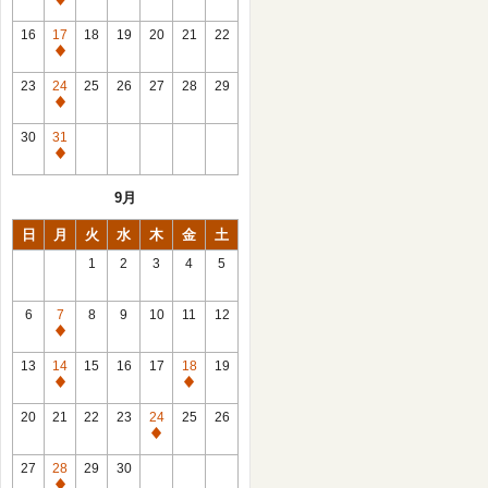
休
館
16
17
18
19
20
21
22
日
休
館
23
24
25
26
27
28
29
日
休
館
30
31
日
休
館
9月
日
日
月
火
水
木
金
土
1
2
3
4
5
6
7
8
9
10
11
12
休
館
13
14
15
16
17
18
19
日
休
休
館
館
20
21
22
23
24
25
26
日
日
休
館
27
28
29
30
日