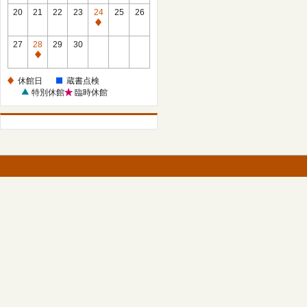
館
館
20
21
22
23
24
25
26
日
日
休
館
27
28
29
30
日
休
館
休館日
蔵書点検
日
特別休館
臨時休館