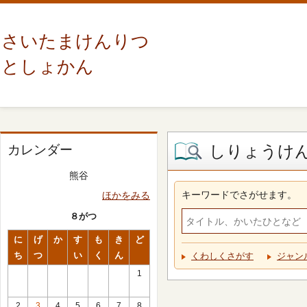
さいたまけんりつ
としょかん
しりょうけ
カレンダー
熊谷
キーワードでさがせます。
ほかをみる
８がつ
に
げ
か
す
も
き
ど
ち
つ
い
く
ん
くわしくさがす
ジャン
1
2
3
4
5
6
7
8