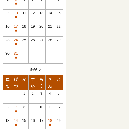
休
館
9
10
11
12
13
14
15
日
休
館
16
17
18
19
20
21
22
日
休
館
23
24
25
26
27
28
29
日
休
館
30
31
日
休
館
９がつ
日
に
げ
か
す
も
き
ど
ち
つ
い
く
ん
1
2
3
4
5
6
7
8
9
10
11
12
休
館
13
14
15
16
17
18
19
日
休
休