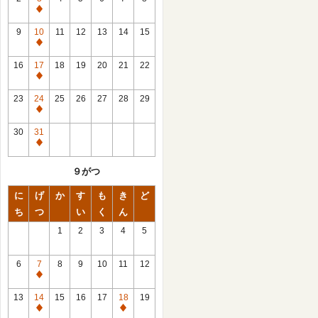
休
館
9
10
11
12
13
14
15
日
休
館
16
17
18
19
20
21
22
日
休
館
23
24
25
26
27
28
29
日
休
館
30
31
日
休
館
９がつ
日
に
げ
か
す
も
き
ど
ち
つ
い
く
ん
1
2
3
4
5
6
7
8
9
10
11
12
休
館
13
14
15
16
17
18
19
日
休
休