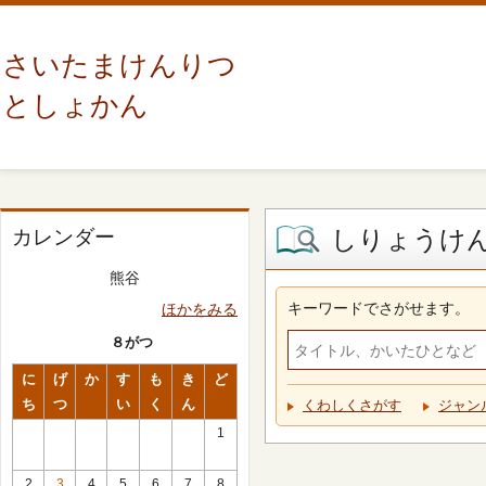
さいたまけんりつ
としょかん
しりょうけ
カレンダー
熊谷
キーワードでさがせます。
ほかをみる
８がつ
に
げ
か
す
も
き
ど
ち
つ
い
く
ん
くわしくさがす
ジャン
1
2
3
4
5
6
7
8