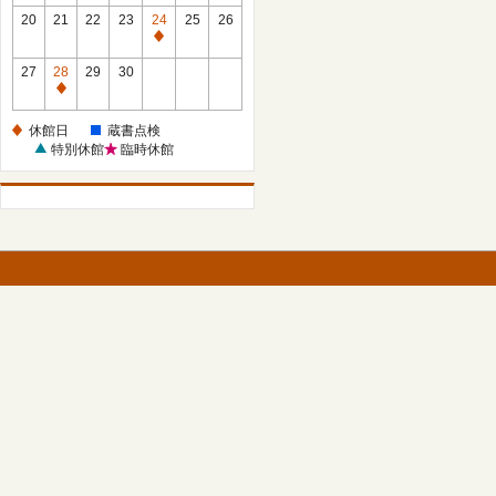
館
館
20
21
22
23
24
25
26
日
日
休
館
27
28
29
30
日
休
館
休館日
蔵書点検
日
特別休館
臨時休館