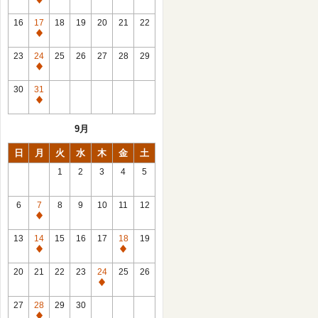
休
館
16
17
18
19
20
21
22
日
休
館
23
24
25
26
27
28
29
日
休
館
30
31
日
休
館
9月
日
日
月
火
水
木
金
土
1
2
3
4
5
6
7
8
9
10
11
12
休
館
13
14
15
16
17
18
19
日
休
休
館
館
20
21
22
23
24
25
26
日
日
休
館
27
28
29
30
日