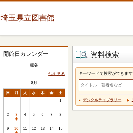
埼玉県立図書館
資料検索
開館日カレンダー
熊谷
キーワードで検索ができます
他を見る
8月
日
月
火
水
木
金
土
デジタルライブラリー
1
2
3
4
5
6
7
8
休
館
9
10
11
12
13
14
15
日