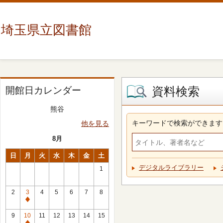
埼玉県立図書館
資料検索
開館日カレンダー
熊谷
キーワードで検索ができます
他を見る
8月
日
月
火
水
木
金
土
デジタルライブラリー
1
2
3
4
5
6
7
8
休
館
9
10
11
12
13
14
15
日