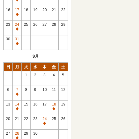
休
館
16
17
18
19
20
21
22
日
休
館
23
24
25
26
27
28
29
日
休
館
30
31
日
休
館
9月
日
日
月
火
水
木
金
土
1
2
3
4
5
6
7
8
9
10
11
12
休
館
13
14
15
16
17
18
19
日
休
休
館
館
20
21
22
23
24
25
26
日
日
休
館
27
28
29
30
日