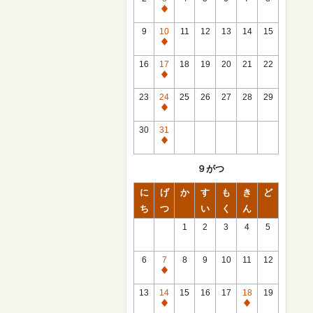
休
館
9
10
11
12
13
14
15
日
休
館
16
17
18
19
20
21
22
日
休
館
23
24
25
26
27
28
29
日
休
館
30
31
日
休
館
９がつ
日
に
げ
か
す
も
き
ど
ち
つ
い
く
ん
1
2
3
4
5
6
7
8
9
10
11
12
休
館
13
14
15
16
17
18
19
日
休
休