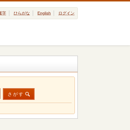
漢字
ひらがな
English
ログイン
さがす