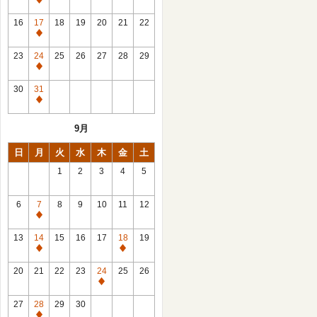
休
館
16
17
18
19
20
21
22
日
休
館
23
24
25
26
27
28
29
日
休
館
30
31
日
休
館
9月
日
日
月
火
水
木
金
土
1
2
3
4
5
6
7
8
9
10
11
12
休
館
13
14
15
16
17
18
19
日
休
休
館
館
20
21
22
23
24
25
26
日
日
休
館
27
28
29
30
日