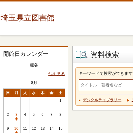
埼玉県立図書館
資料検索
開館日カレンダー
熊谷
キーワードで検索ができます
他を見る
8月
日
月
火
水
木
金
土
デジタルライブラリー
1
2
3
4
5
6
7
8
休
館
9
10
11
12
13
14
15
日