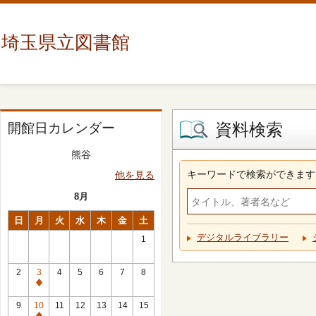
埼玉県立図書館
資料検索
開館日カレンダー
熊谷
キーワードで検索ができます
他を見る
8月
日
月
火
水
木
金
土
デジタルライブラリー
1
2
3
4
5
6
7
8
休
館
9
10
11
12
13
14
15
日