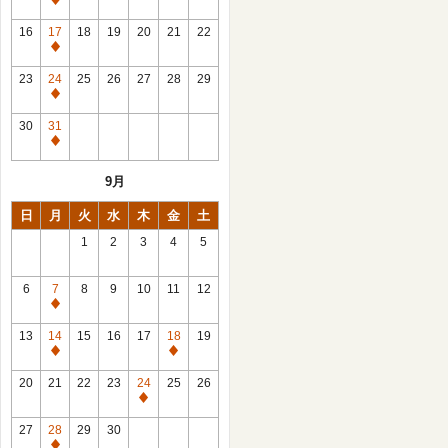
休
館
16
17
18
19
20
21
22
日
休
館
23
24
25
26
27
28
29
日
休
館
30
31
日
休
館
9月
日
日
月
火
水
木
金
土
1
2
3
4
5
6
7
8
9
10
11
12
休
館
13
14
15
16
17
18
19
日
休
休
館
館
20
21
22
23
24
25
26
日
日
休
館
27
28
29
30
日