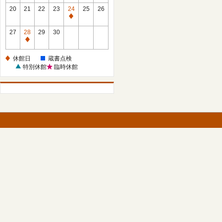
館
館
20
21
22
23
24
25
26
日
日
休
館
27
28
29
30
日
休
館
休館日
蔵書点検
日
特別休館
臨時休館