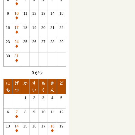
休
館
9
10
11
12
13
14
15
日
休
館
16
17
18
19
20
21
22
日
休
館
23
24
25
26
27
28
29
日
休
館
30
31
日
休
館
９がつ
日
に
げ
か
す
も
き
ど
ち
つ
い
く
ん
1
2
3
4
5
6
7
8
9
10
11
12
休
館
13
14
15
16
17
18
19
日
休
休