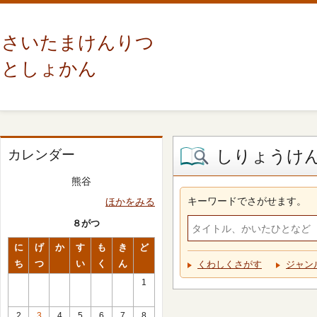
さいたまけんりつ
としょかん
しりょうけ
カレンダー
熊谷
キーワードでさがせます。
ほかをみる
８がつ
に
げ
か
す
も
き
ど
ち
つ
い
く
ん
くわしくさがす
ジャン
1
2
3
4
5
6
7
8