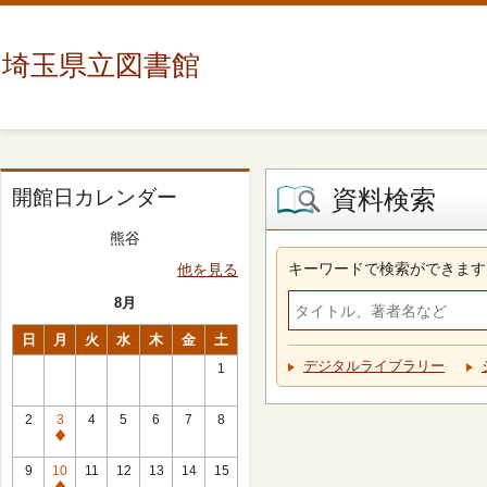
埼玉県立図書館
資料検索
開館日カレンダー
熊谷
キーワードで検索ができます
他を見る
8月
日
月
火
水
木
金
土
デジタルライブラリー
1
2
3
4
5
6
7
8
休
館
9
10
11
12
13
14
15
日