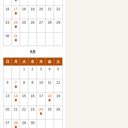
休
館
16
17
18
19
20
21
22
日
休
館
23
24
25
26
27
28
29
日
休
館
30
31
日
休
館
9月
日
日
月
火
水
木
金
土
1
2
3
4
5
6
7
8
9
10
11
12
休
館
13
14
15
16
17
18
19
日
休
休
館
館
20
21
22
23
24
25
26
日
日
休
館
27
28
29
30
日