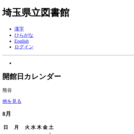
埼玉県立図書館
漢字
ひらがな
English
ログイン
開館日カレンダー
熊谷
他を見る
8月
日
月
火
水
木
金
土