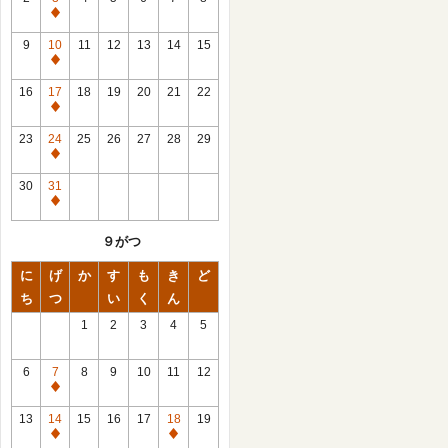
休
館
9
10
11
12
13
14
15
日
休
館
16
17
18
19
20
21
22
日
休
館
23
24
25
26
27
28
29
日
休
館
30
31
日
休
館
９がつ
日
に
げ
か
す
も
き
ど
ち
つ
い
く
ん
1
2
3
4
5
6
7
8
9
10
11
12
休
館
13
14
15
16
17
18
19
日
休
休