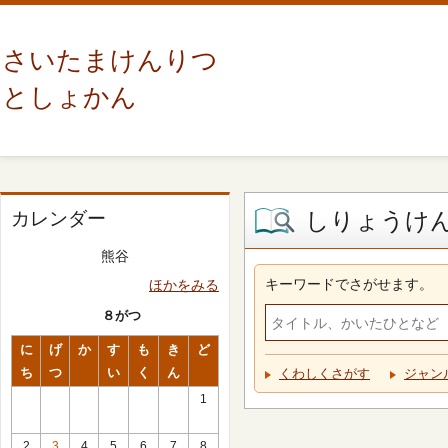
さいたまけんりつ
としょかん
しりょうけ
カレンダー
熊谷
キーワードでさがせます。
ほかをみる
８がつ
に
げ
か
す
も
き
ど
ち
つ
い
く
ん
くわしくさがす
ジャン
1
2
3
4
5
6
7
8