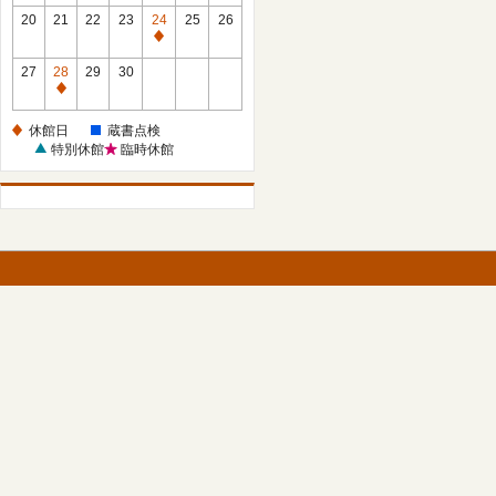
館
館
20
21
22
23
24
25
26
日
日
休
館
27
28
29
30
日
休
館
休館日
蔵書点検
日
特別休館
臨時休館