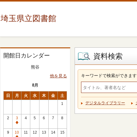
埼玉県立図書館
資料検索
開館日カレンダー
熊谷
キーワードで検索ができます
他を見る
8月
日
月
火
水
木
金
土
デジタルライブラリー
1
2
3
4
5
6
7
8
休
館
9
10
11
12
13
14
15
日