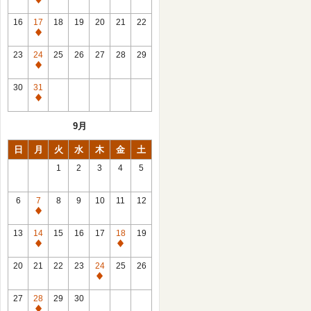
休
館
16
17
18
19
20
21
22
日
休
館
23
24
25
26
27
28
29
日
休
館
30
31
日
休
館
9月
日
日
月
火
水
木
金
土
1
2
3
4
5
6
7
8
9
10
11
12
休
館
13
14
15
16
17
18
19
日
休
休
館
館
20
21
22
23
24
25
26
日
日
休
館
27
28
29
30
日