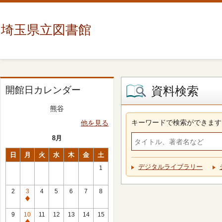
埼玉県立図書館
資料検索
開館日カレンダー
熊谷
キーワードで検索ができます
他を見る
8月
日
月
火
水
木
金
土
デジタルライブラリー
1
2
3
4
5
6
7
8
休
館
9
10
11
12
13
14
15
日