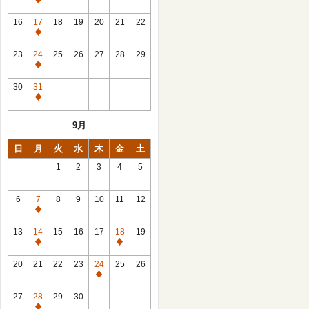
休
館
16
17
18
19
20
21
22
日
休
館
23
24
25
26
27
28
29
日
休
館
30
31
日
休
館
9月
日
日
月
火
水
木
金
土
1
2
3
4
5
6
7
8
9
10
11
12
休
館
13
14
15
16
17
18
19
日
休
休
館
館
20
21
22
23
24
25
26
日
日
休
館
27
28
29
30
日