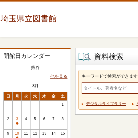
埼玉県立図書館
資料検索
開館日カレンダー
熊谷
キーワードで検索ができます
他を見る
8月
日
月
火
水
木
金
土
デジタルライブラリー
1
2
3
4
5
6
7
8
休
館
9
10
11
12
13
14
15
日