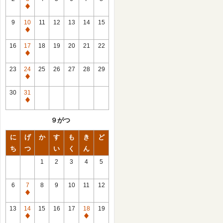
休
館
9
10
11
12
13
14
15
日
休
館
16
17
18
19
20
21
22
日
休
館
23
24
25
26
27
28
29
日
休
館
30
31
日
休
館
９がつ
日
に
げ
か
す
も
き
ど
ち
つ
い
く
ん
1
2
3
4
5
6
7
8
9
10
11
12
休
館
13
14
15
16
17
18
19
日
休
休