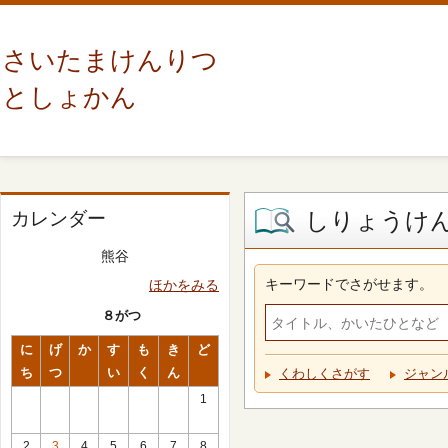
さいたまけんりつ
としょかん
しりょうけ
カレンダー
熊谷
キーワードでさがせます。
ほかをみる
８がつ
に
げ
か
す
も
き
ど
ち
つ
い
く
ん
くわしくさがす
ジャン
1
2
3
4
5
6
7
8