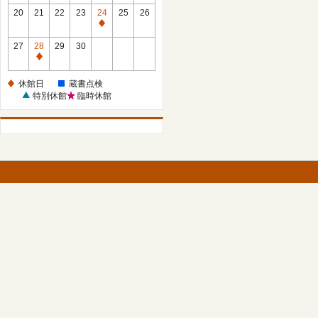
館
館
20
21
22
23
24
25
26
日
日
休
館
27
28
29
30
日
休
館
休館日
蔵書点検
日
特別休館
臨時休館