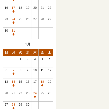
休
館
16
17
18
19
20
21
22
日
休
館
23
24
25
26
27
28
29
日
休
館
30
31
日
休
館
9月
日
日
月
火
水
木
金
土
1
2
3
4
5
6
7
8
9
10
11
12
休
館
13
14
15
16
17
18
19
日
休
休
館
館
20
21
22
23
24
25
26
日
日
休
館
27
28
29
30
日