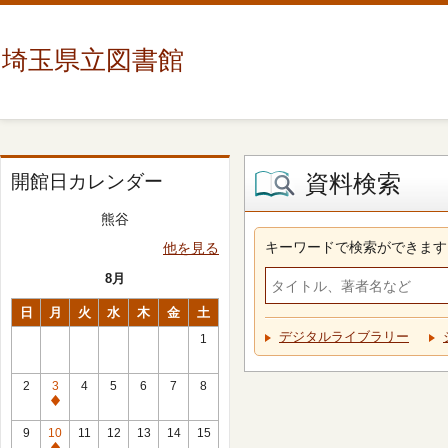
埼玉県立図書館
資料検索
開館日カレンダー
熊谷
キーワードで検索ができます
他を見る
8月
日
月
火
水
木
金
土
デジタルライブラリー
1
2
3
4
5
6
7
8
休
館
9
10
11
12
13
14
15
日