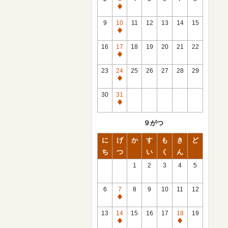
休
館
9
10
11
12
13
14
15
日
休
館
16
17
18
19
20
21
22
日
休
館
23
24
25
26
27
28
29
日
休
館
30
31
日
休
館
９がつ
日
に
げ
か
す
も
き
ど
ち
つ
い
く
ん
1
2
3
4
5
6
7
8
9
10
11
12
休
館
13
14
15
16
17
18
19
日
休
休