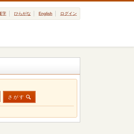
漢字
ひらがな
English
ログイン
さがす