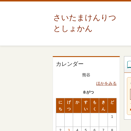
さいたまけんりつ
としょかん
カレンダー
熊谷
ほかをみる
８がつ
に
げ
か
す
も
き
ど
ち
つ
い
く
ん
1
2
3
4
5
6
7
8